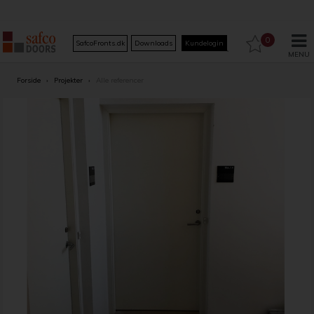
0
SafcoFronts.dk
Downloads
Kundelogin
Forside
›
Projekter
›
Alle referencer