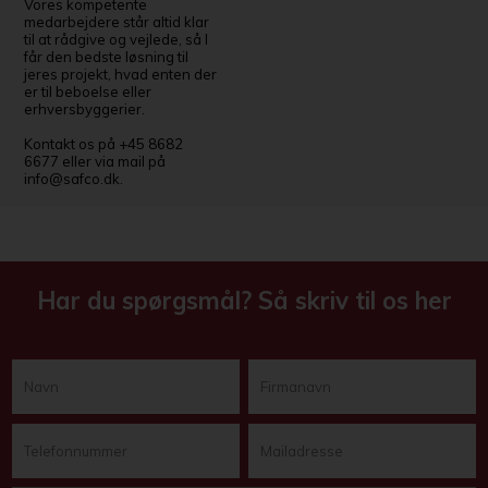
Vores kompetente
medarbejdere står altid klar
til at rådgive og vejlede, så I
får den bedste løsning til
jeres projekt, hvad enten der
er til beboelse eller
erhversbyggerier.
Kontakt os på +45 8682
6677 eller via mail på
info@safco.dk.
Har du spørgsmål? Så skriv til os her