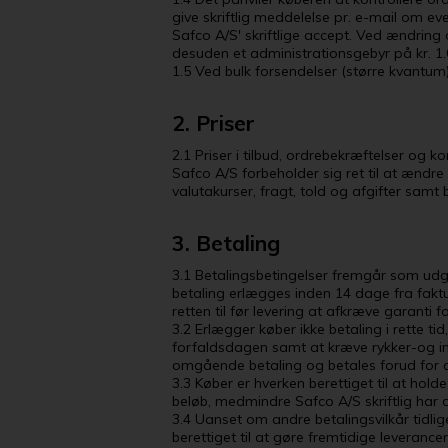
give skriftlig meddelelse pr. e-mail om ev
Safco A/S' skriftlige accept. Ved ændring
desuden et administrationsgebyr på kr. 1.
1.5 Ved bulk forsendelser (større kvantum
2. Priser
2.1 Priser i tilbud, ordrebekræftelser og k
Safco A/S forbeholder sig ret til at ændre
valutakurser, fragt, told og afgifter samt
3. Betaling
3.1 Betalingsbetingelser fremgår som udg
betaling erlægges inden 14 dage fra faktu
retten til før levering at afkræve garanti fo
3.2 Erlægger køber ikke betaling i rette 
forfaldsdagen samt at kræve rykker-og in
omgående betaling og betales forud for 
3.3 Køber er hverken berettiget til at hol
beløb, medmindre Safco A/S skriftlig har 
3.4 Uanset om andre betalingsvilkår tidli
berettiget til at gøre fremtidige leverance