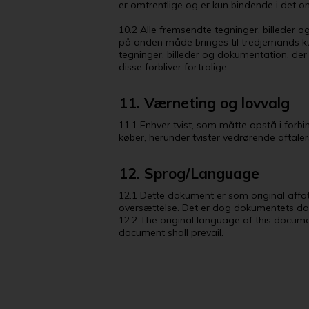
er omtrentlige og er kun bindende i det om
10.2 Alle fremsendte tegninger, billeder og
på anden måde bringes til tredjemands ku
tegninger, billeder og dokumentation, der 
disse forbliver fortrolige.
11. Værneting og lovvalg
11.1 Enhver tvist, som måtte opstå i forb
køber, herunder tvister vedrørende aftaler
12. Sprog/Language
12.1 Dette dokument er som original affat
oversættelse. Det er dog dokumentets d
12.2 The original language of this documen
document shall prevail.