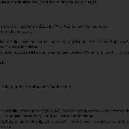
e leverancer til køber, indtil forfaldne beløb er betalt.
i henhold til Incoterms 2020 EX WORKS Safco A/S’ adresse.
e andet er aftalt.
de den aftalte leveringstermin uden forudgående aftale med Safco A/S
kilt gebyr for disse.
t leveringstiden ikke kan overholdes. Safco A/S er forpligtet til at m
ft.
 solgte, indtil betaling har fundet sted.
de skriftlig aftale med Safco A/S. Specialproducerede varer tages do
, i mangelfri stand og i original ubrudt emballage
radrag af 20 % af salgsprisen ekskl. moms, hvis ikke andet er aftalt.
risiko.