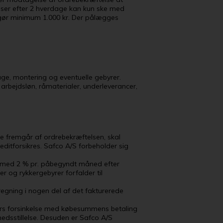
telser efter 2 hverdage kan kun ske med
udgør minimum 1.000 kr. Der pålægges
lage, montering og eventuelle gebyrer.
 arbejdsløn, råmaterialer, underleverancer,
e fremgår af ordrebekræftelsen, skal
editforsikres. Safco A/S forbeholder sig
nte med 2 % pr. påbegyndt måned efter
 og rykkergebyrer forfalder til
dregning i nogen del af det fakturerede
øbers forsinkelse med købesummens betaling
rhedsstillelse. Desuden er Safco A/S