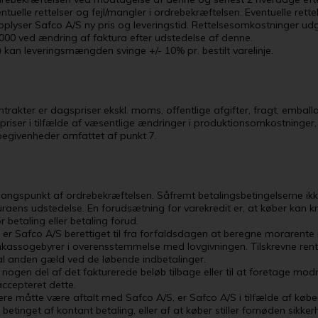
entuelle rettelser og fejl/mangler i ordrebekræftelsen. Eventuelle ret
 oplyser Safco A/S ny pris og leveringstid. Rettelsesomkostninger 
000 ved ændring af faktura efter udstedelse af denne.
) kan leveringsmængden svinge +/- 10% pr. bestilt varelinje.
ontrakter er dagspriser ekskl. moms, offentlige afgifter, fragt, embal
 priser i tilfælde af væsentlige ændringer i produktionsomkostninger,
 begivenheder omfattet af punkt 7.
angspunkt af ordrebekræftelsen. Såfremt betalingsbetingelserne ikk
raens udstedelse. En forudsætning for varekredit er, at køber kan kr
r betaling eller betaling forud.
tid, er Safco A/S berettiget til fra forfaldsdagen at beregne morare
kassogebyrer i overensstemmelse med lovgivningen. Tilskrevne renter
al anden gæld ved de løbende indbetalinger.
de nogen del af det fakturerede beløb tilbage eller til at foretage mo
accepteret dette.
gere måtte være aftalt med Safco A/S, er Safco A/S i tilfælde af k
r betinget af kontant betaling, eller af at køber stiller fornøden sikke