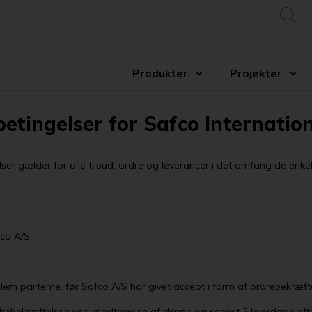
Produkter
Projekter
betingelser for Safco Internatio
r gælder for alle tilbud, ordre og leverancer i det omfang de enkelte
fco A/S.
llem parterne, før Safco A/S har givet accept i form af ordrebekræft
ordrebekræftelsen ved modtagelse af denne og senest 2 hverdage ef