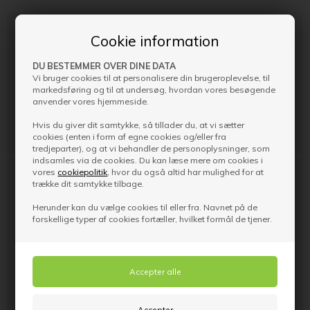
Cookie information
Produktbeskrivelse
Bemærk:
Hængsler til dine indvendige karme medfølger
DU BESTEMMER OVER DINE DATA
altid, når du køber en karm hos ByggeBilligt.dk. Løse
Vi bruger cookies til at personalisere din brugeroplevelse, til
hængsler købes typisk separat, hvis du vil montere døre i
markedsføring og til at undersøg, hvordan vores besøgende
eksisterende karme eller blot vil udskifte dine karme.
anvender vores hjemmeside.
2 stk. indstikshængsler til indvendig karm i hvid.
Hvis du giver dit samtykke, så tillader du, at vi sætter
Justerbar i højden (-3 mm til + 3 mm)
cookies (enten i form af egne cookies og/eller fra
tredjeparter), og at vi behandler de personoplysninger, som
indsamles via de cookies. Du kan læse mere om cookies i
vores
cookiepolitik
, hvor du også altid har mulighed for at
trække dit samtykke tilbage.
Specifikationer
Varenummer
Herunder kan du vælge cookies til eller fra. Navnet på de
0660-02200000027
forskellige typer af cookies fortæller, hvilket formål de tjener.
Navn
Hængsel til karme 2 stk
Varemærke
Safco Doors