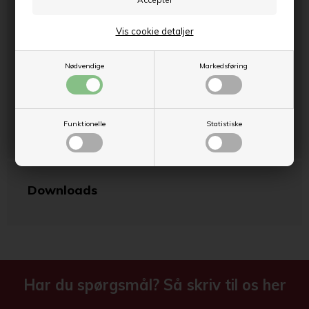
Materiale
Hængsler i metal
Vis cookie detaljer
Farve
Hvid (NCS S 0502-Y)
Nødvendige
Markedsføring
Hængsling
Vendbar
Garanti
5 år - se Garanti
Funktionelle
Statistiske
Downloads
Har du spørgsmål? Så skriv til os her