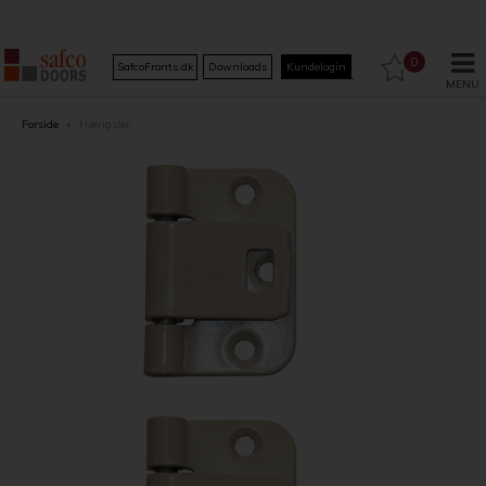
0
SafcoFronts.dk
Downloads
Kundelogin
Forside
›
Hængsler